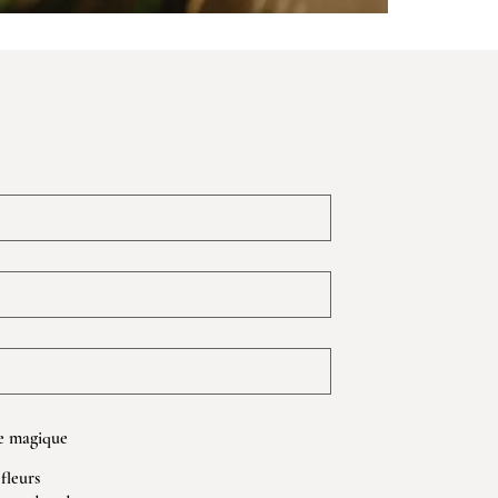
e magique
fleurs