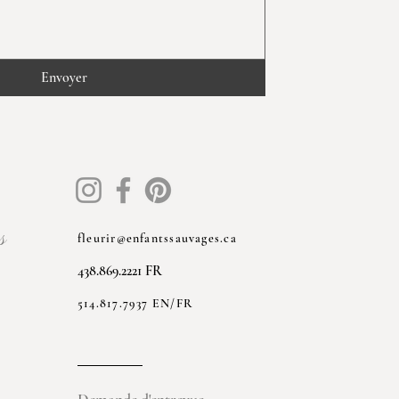
Envoyer
s
fleurir@enfantssauvages.ca
438.869.2221 FR
514.817.7937 EN/FR