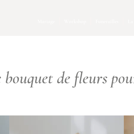
Mariage
Workshop
Funerailles
La 
e bouquet de fleurs po