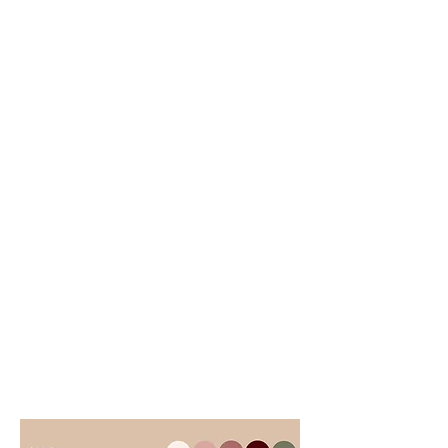
Palettes et saisons qui
"matchent" bien avec le château
Printemps
Blanc/vert intemporel, branches fleuries, textures
délicates, effet poétique.
Été
Tons nuancés, fleurs de jardin, feuillages souples,
compositions aériennes.
Fin d’été / automne
Dahlias et textures plus riches, palettes plus
chaudes, contraste élégant avec la pierre et les
vignes.